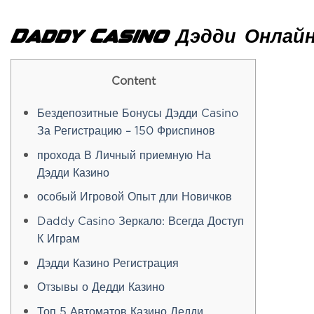
Daddy Casino Дэдди Онлайн
Content
Бездепозитные Бонусы Дэдди Casino
За Регистрацию – 150 Фриспинов
прохода В Личный приемную На
Дэдди Казино
особый Игровой Опыт дли Новичков
Daddy Casino Зеркало: Всегда Доступ
К Играм
Дэдди Казино Регистрация
Отзывы о Дедди Казино
Топ 5 Автоматов Казино Дедди