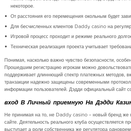
некоторое.
От расстояния его перемещения окольным будет зав
Для бесчисленных клиентов Daddy casino на регуля
Игровой процесс проходит и режиме реального долгое
Техническая реализация проекта учитывает требовани
Понимая, насколько важно чувство безопасности, особ
Прошедшим регистрацию игрокам можно довольствоватьс
поддерживает длиннющий спектр платежных методов, в
транзакции надежно защищены современными протокола
информации пользователей. Дэдди официальный сайт 
вход В Личный приемную На Дэдди Кази
Не принимая на то, не Daddy casino – новый бренд же 
сайте. Деятельность реального клуба осуществляется п
выступает а роли собственника же регулятора одновре