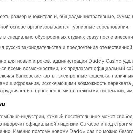
исеть размер множителя и, общеадминистративные, сумма
рной основе организовываются турнирные соревнования.
 в специально обустроенных студиях сразу после внесени
я русско законодательства и предпочтения отечественной
енно для новых игроков, администрация Daddy Casino уде
я всеми возможностями, их предлагает официальный сайт
ключая банковские карты, электронные кошельки, наличн
ми шифрования, исключающими возможность перехвата д
сотрудничает и с проверенными платежными системами, 
но
гемблинг-индустрии, каждый посетительнице может свобод
ротиворечит официальной лицензии Curacao и под строгим
менно. Именно поэтому новому Daddy casino можно безогл