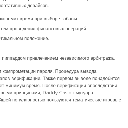
портативных девайсов.
экономит время при выборе забавы.
путем проведения финансовых операций.
ртикальном положение.
ли пиппардом привлечением независимого арбитража.
и компрометации пароля. Процедура вывода
тапов верификации. Также первом выводе понадобится
мает минимум время. После верификации впоследствии
зовыми принципами, Daddy Casino мутуара
йшей популярностью пользуются тематические игровые