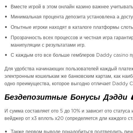
Вместе игрой в этом онлайн казино важнее учитыват
Минимальная процента депозита установлена а доступ
Опытные игроки находят в каталоге платформы слот
Прозрачность всех процессов и честная игра гарант
манипуляции с результатами игр.
С каждым ото все больше гемблеров Daddy casino пр
Для удобства начинающих пользователей каждый платеж
электронным кошелькам же банковским картам, как наи
одно преимущества, которое выгодно отличает Daddy Ca
Бездепозитные Бонусы Дэдди 
И сумма составляет ото 5 до 10% и зависит ото статуса
вейджер от х3 вплоть х20 (определяется дли каждого ст
Также первом выводе понадобиться подтвердить личн