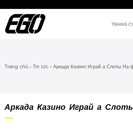
Chuyển
đến
nội
TRANG C
dung
Trang chủ
›
Tin tức
›
Аркада Казино Играй а Слоты На 
Аркада Казино Играй а Слот