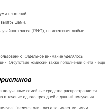
сумм вложений.
и выигрышами.
случайного чисел (RNG), но исключает любые
пользованию. Отдельное внимание уделялось
ий. Отсутствие комиссий также пополнении счета – еще
Фриспинов
 На полученные семейные средства распространяется
о в течение одного-трех дней с данный получения.
цедура” “ведется один раз а занимает минимум