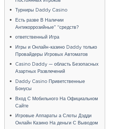
Турниры Daddy Casino
Есть разве В Наличии
Антикоррозийные” “средств?
ответственный Игра
Игры и Онлайн-казино Daddy только
Провайдеры Игровых Автоматов
Casino Daddy — область Безопасных
Азартных Развлечений
Daddy Casino Приветственные
Бонусы
Вход С Мобильного На Официальном
Сайте
Игровые Аппараты а Слоты Дэдди
Онлайн Казино На деньги С Выводом