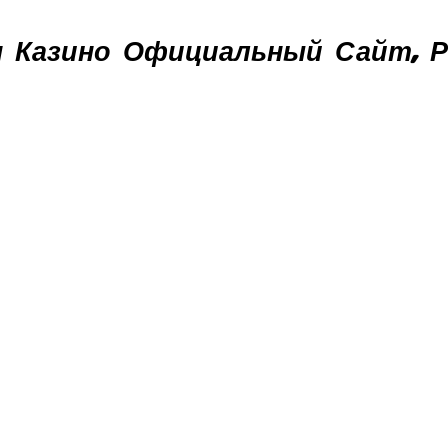
 Казино Официальный Сайт, Р