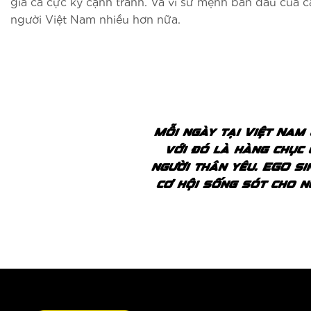
giá cả cực kỳ cạnh tranh. Và vì sứ mệnh ban đầu của 
người Việt Nam nhiều hơn nữa.
Mỗi ngày tại Việt Nam 
với đó là hàng chục 
người thân yêu. EGO si
cơ hội sống sót cho n