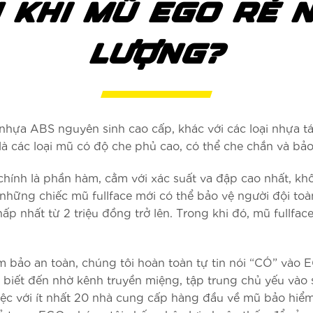
N KHI MŨ EGO RẺ
LƯỢNG?
a ABS nguyên sinh cao cấp, khác với các loại nhựa tái 
 là các loại mũ có độ che phủ cao, có thể che chắn và bả
i chính là phần hàm, cằm với xác suất va đập cao nhất, 
hững chiếc mũ fullface mới có thể bảo vệ người đội toàn 
ấp nhất từ 2 triệu đồng trở lên. Trong khi đó, mũ fullfac
ảm bảo an toàn, chúng tôi hoàn toàn tự tin nói “CÓ” và
ết đến nhờ kênh truyền miệng, tập trung chủ yếu vào s
việc với ít nhất 20 nhà cung cấp hàng đầu về mũ bảo hi