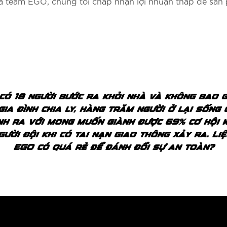
cả team EGO, chúng tôi chấp nhận lợi nhuận thấp để sả
có 18 người bước ra khỏi nhà và không bao g
gia đình chia ly, hàng trăm người ở lại sống
nh ra với mong muốn giành được 69% cơ hội k
gười đội khi có tai nạn giao thông xảy ra. Li
EGO có quá rẻ để đánh đổi sự an toàn?