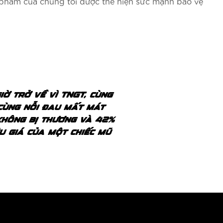
n phẩm của chúng tôi được thể hiện sức mạnh bảo vệ
iờ trở về vì TNGT, cùng
 cùng nỗi đau mất mát
hông bị thương và 42%
ệu giá của một chiếc mũ