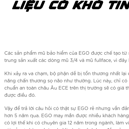
LIỆU CÓ KHÓ TI
Các sản phẩm mũ bảo hiểm của EGO được chế tạo từ nhự
trung sản xuất các dòng mũ 3/4 và mũ fullface, vì đây
Khi xảy ra va chạm, bộ phận dễ bị tổn thương nhất lạ
năng chấn thương sọ não như thường. Lúc này, chỉ có n
chuẩn an toàn châu Âu ECE trên thị trường sẽ có giá th
được điều đó.
Vậy để trả lời câu hỏi có thật sự EGO rẻ nhưng vẫn đ
hơn 5 năm qua. EGO may mắn được nhiều khách hàng bi
có lợi thế khi có chuyên gia 12 năm trong ngành, làm 