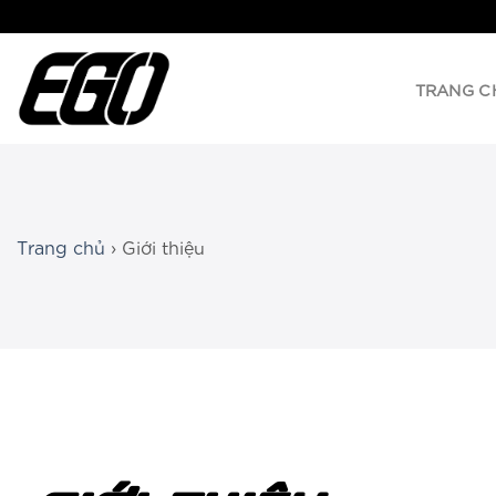
Chuyển
đến
nội
TRANG C
dung
Trang chủ
›
Giới thiệu