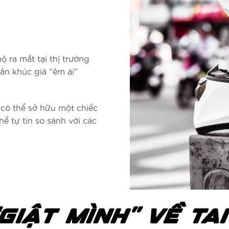
 ra mắt tại thị trường
ân khúc giá “êm ái”
có thể sở hữu một chiếc
ể tự tin so sánh với các
GIẬT MÌNH” VỀ TA