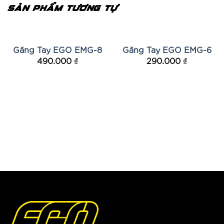
SẢN PHẨM TƯƠNG TỰ
HẾT HÀNG
Găng Tay EGO EMG-8
Găng Tay EGO EMG-6
490.000
₫
290.000
₫