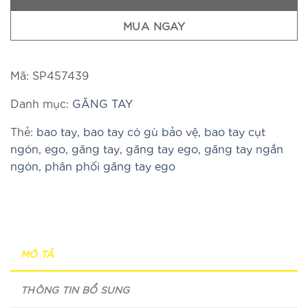
MUA NGAY
Mã:
SP457439
Danh mục:
GĂNG TAY
Thẻ:
bao tay
,
bao tay có gù bảo vệ
,
bao tay cụt
ngón
,
ego
,
găng tay
,
găng tay ego
,
găng tay ngắn
ngón
,
phân phối găng tay ego
MÔ TẢ
THÔNG TIN BỔ SUNG