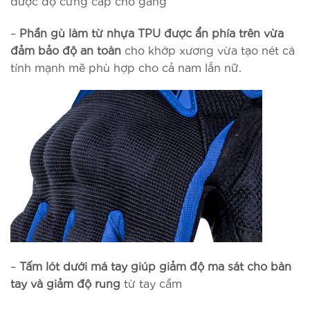
được độ cứng cáp cho găng
–
Phần gù làm từ nhựa TPU được ẩn phía trên vừa
đảm bảo độ an toàn
cho khớp xương vừa tạo nét cá
tính mạnh mẽ phù hợp cho cả nam lẫn nữ.
–
Tấm lót dưới má tay giúp giảm độ ma sát cho bàn
tay và giảm độ rung
từ tay cầm