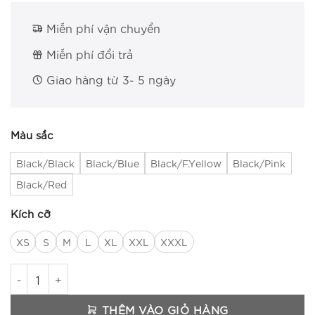
Miễn phí vận chuyển
Miễn phí đổi trả
Giao hàng từ 3- 5 ngày
Màu sắc
Black/Black
Black/Blue
Black/F.Yellow
Black/Pink
Black/Red
Kích cỡ
XS
S
M
L
XL
XXL
XXXL
Găng Tay EGO EMG-4 số lượng
THÊM VÀO GIỎ HÀNG