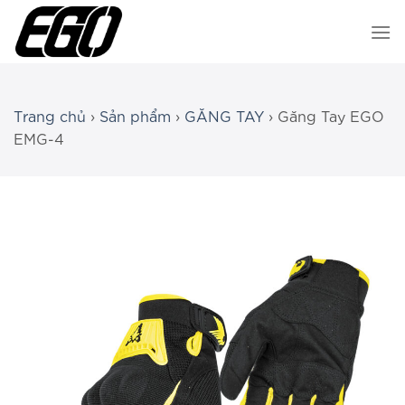
Chuyển
đến
nội
dung
Trang chủ
›
Sản phẩm
›
GĂNG TAY
›
Găng Tay EGO
EMG-4