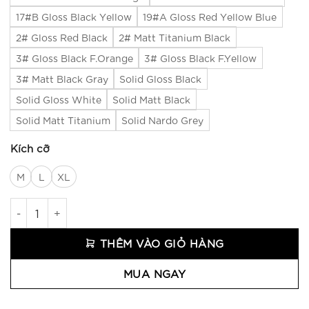
17#B Gloss Black Yellow
19#A Gloss Red Yellow Blue
2# Gloss Red Black
2# Matt Titanium Black
3# Gloss Black F.Orange
3# Gloss Black F.Yellow
3# Matt Black Gray
Solid Gloss Black
Solid Gloss White
Solid Matt Black
Solid Matt Titanium
Solid Nardo Grey
Kích cỡ
M
L
XL
Mũ Bảo Hiểm Fullface EGO E-7 số lượng
THÊM VÀO GIỎ HÀNG
MUA NGAY