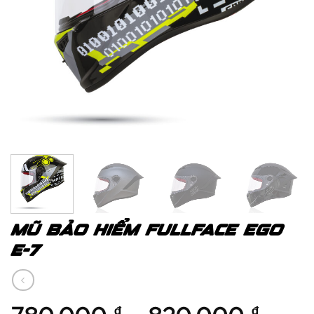
MŨ BẢO HIỂM FULLFACE EGO
E-7
780.000
–
820.000
₫
₫