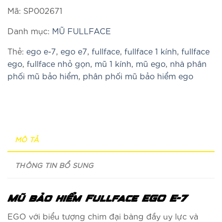
Mã:
SP002671
Danh mục:
MŨ FULLFACE
Thẻ:
ego e-7
,
ego e7
,
fullface
,
fullface 1 kính
,
fullface
ego
,
fullface nhỏ gọn
,
mũ 1 kính
,
mũ ego
,
nhà phân
phối mũ bảo hiểm
,
phân phối mũ bảo hiểm ego
MÔ TẢ
THÔNG TIN BỔ SUNG
Mũ bảo hiểm Fullface EGO E-7
EGO với biểu tượng chim đại bàng đầy uy lực và