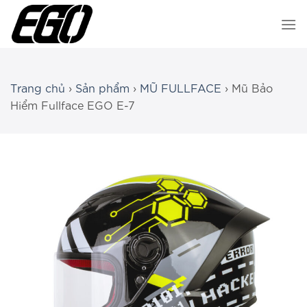
Chuyển
đến
nội
dung
Trang chủ
›
Sản phẩm
›
MŨ FULLFACE
›
Mũ Bảo
Hiểm Fullface EGO E-7