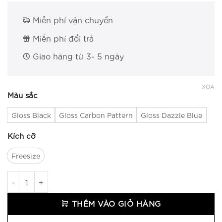
Miễn phí vận chuyển
Miễn phí đổi trả
Giao hàng từ 3- 5 ngày
XÓA
Màu sắc
Gloss Black
Gloss Carbon Pattern
Gloss Dazzle Blue
Kích cỡ
Freesize
Mũ Thể Thao EGO EB-15 số lượng
THÊM VÀO GIỎ HÀNG