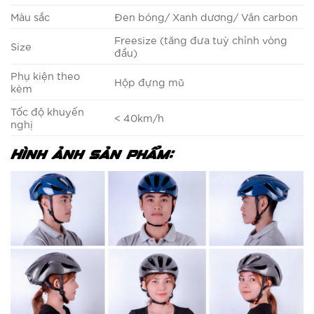
Màu sắc
Đen bóng/ Xanh dương/ Vân carbon
Freesize (tăng đưa tuỳ chỉnh vòng
Size
đầu)
Phụ kiện theo
Hộp đựng mũ
kèm
Tốc độ khuyến
< 40km/h
nghị
Hình ảnh sản phẩm: