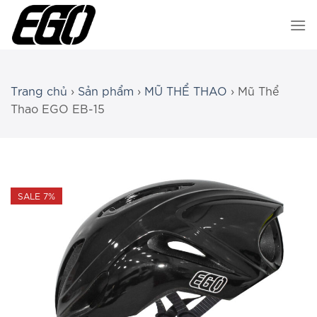
Chuyển
đến
nội
dung
Trang chủ
›
Sản phẩm
›
MŨ THỂ THAO
›
Mũ Thể
Thao EGO EB-15
SALE 7%