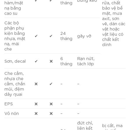
hàm/mặt
tháng
rửa, chất
nạ bằng
bảo vệ bề
cao su
mặt, mưa
axit, sơn
Các bộ
vẽ, dán các
phận phụ
vật hoặc
kiện bằng
24
vật liệu có
✔
✔
gãy vỡ
nhựa, mặt
tháng
chất kết
nạ, mái
dính
che
6
Rạn nứt,
Sơn, decal
✔
❌
tháng
tách lớp
Che cằm,
nhựa che
cằm, chắn
❌
✔
–
–
mũi, đệm
dây quai
EPS
❌
❌
–
–
Vỏ nón
❌
❌
–
–
đứt chỉ,
bị cắt, ma
liên kết