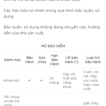
Các hao mòn tự nhiên trong quá trình bảo quản, sử
dụng.
Bảo quản, sử dụng không đúng khuyến cáo, hướng
dẫn của nhà sản xuất.
MŨ BẢO HIỂM
Hạn
Bảo
Sửa
Lỗi bảo
Loại trừ
Danh mục
Bảo
Hành
chữa
hành (*)
bảo hành
Hành
rỉ sét, rơi
Gãy vỡ,
rớt, tiếp
24
mất khả
Khoá nón
✔
✔
xúc nước
tháng
năng
mặn, hóa
khóa
chất
Vải, nhựa
và các bộ
giặt máy,
phận