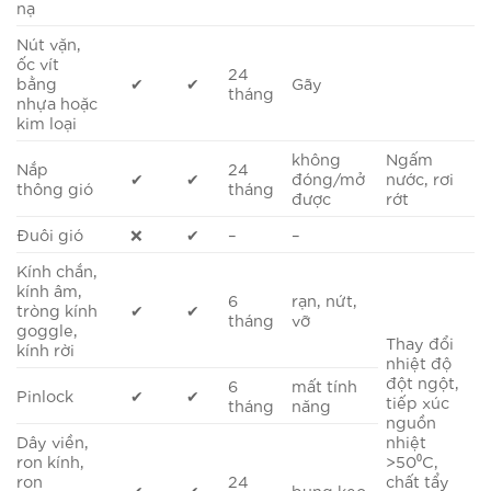
nạ
Nút vặn,
ốc vít
24
bằng
✔
✔
Gãy
tháng
nhựa hoặc
kim loại
không
Ngấm
Nắp
24
✔
✔
đóng/mở
nước, rơi
thông gió
tháng
được
rớt
Đuôi gió
❌
✔
–
–
Kính chắn,
kính âm,
6
rạn, nứt,
tròng kính
✔
✔
tháng
vỡ
goggle,
Thay đổi
kính rời
nhiệt độ
đột ngột,
6
mất tính
Pinlock
✔
✔
tiếp xúc
tháng
năng
nguồn
Dây viền,
nhiệt
ron kính,
>50⁰C,
ron
24
chất tẩy
✔
✔
bung keo