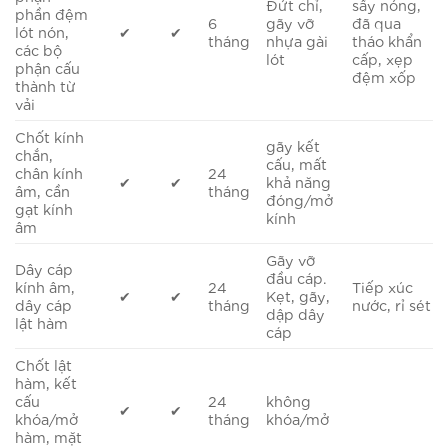
Đứt chỉ,
sấy nóng,
phần đệm
6
gãy vỡ
đã qua
lót nón,
✔
✔
tháng
nhựa gài
tháo khẩn
các bộ
lót
cấp, xẹp
phận cấu
đệm xốp
thành từ
vải
Chốt kính
gãy kết
chắn,
cấu, mất
chân kính
24
✔
✔
khả năng
âm, cần
tháng
đóng/mở
gạt kính
kính
âm
Gãy vỡ
Dây cáp
đầu cáp.
kính âm,
24
Tiếp xúc
✔
✔
Kẹt, gãy,
dây cáp
tháng
nước, rỉ sét
dập dây
lật hàm
cáp
Chốt lật
hàm, kết
cấu
24
không
✔
✔
khóa/mở
tháng
khóa/mở
hàm, mặt