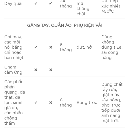
24
sát, tiếp
Dây quai
✔
✔
mũ
tháng
xúc nhiệt
không
>50⁰C
chặt
GĂNG TAY, QUẦN ÁO, PHỤ KIỆN VẢI
Chỉ may,
Dùng
các mối
không
6
nối bằng
✔
❌
đứt, hở
đúng size,
tháng
chỉ hoặc
sai công
hàn nhiệt
năng
Chạm
❌
❌
–
–
cảm ứng
Các phần
Dùng chất
phản
tẩy rửa,
quang, da
giặt máy,
thật, da
6
sấy nóng,
lộn, simili
✔
❌
Bung tróc
tháng
phơi trực
giả da,
tiếp dưới
các phần
ánh nắng
chống
mặt trời.
thấm